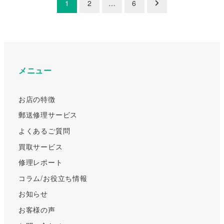
投
1
2
…
6
稿
の
ペ
メニュー
ー
ジ
お店の特徴
送
郵送修理サービス
り
よくあるご質問
買取サービス
修理レポート
コラム/お役立ち情報
お知らせ
お客様の声