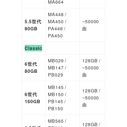
MA664
MA448 /
5.5世代
MA450 /
~50000
80GB
PA448 /
曲
PA450
Classic
MB029 /
128GB /
6世代
MB147 /
~50000
80GB
PB029
曲
MB145 /
128GB /
6世代
MB150 /
~50000
160GB
PB145 /
曲
PB150
MB565 /
128GB /