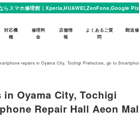
スマホ修理館｜Xperia,HUAWEI,ZenFone,Google Pixel
対応機
修理料
店舗情
よくあるご質
郵送
種
金
報
問
martphone repairs in Oyama City, Tochigi Prefecture, go to Smartph
 in Oyama City, Tochigi
tphone Repair Hall Aeon Mal