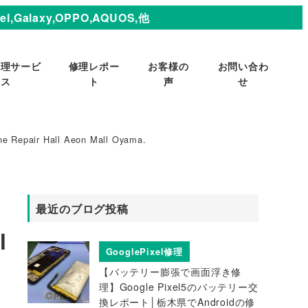
,Galaxy,OPPO,AQUOS,他
修理サービ
修理レポー
お客様の
お問い合わ
ス
ト
声
せ
one Repair Hall Aeon Mall Oyama.
最近のブログ投稿
l
GooglePixel修理
【バッテリー膨張で画面浮き修
理】Google Pixel5のバッテリー交
換レポート│栃木県でAndroidの修