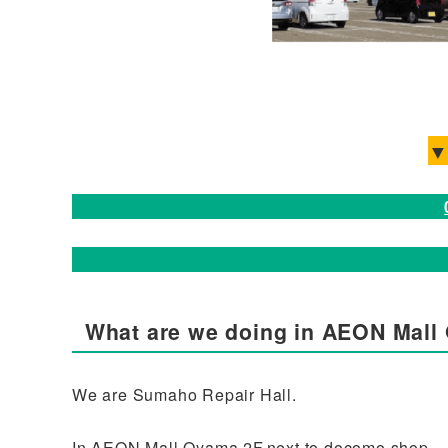
▼
What are we doing in AEON Mal
We are Sumaho Repair Hall.
In AEON Mall Oyama 2F.next to docomo shop.