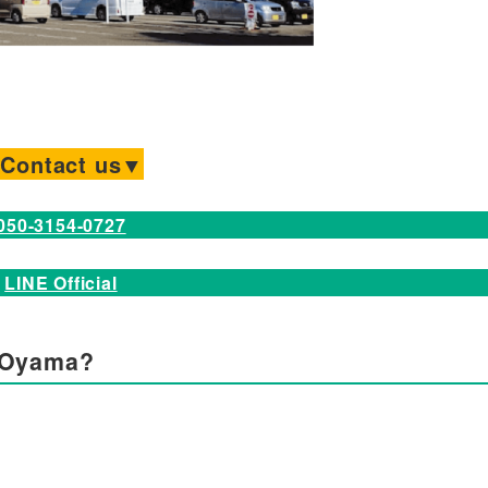
Contact us▼
050-3154-0727
LINE Official
l Oyama?